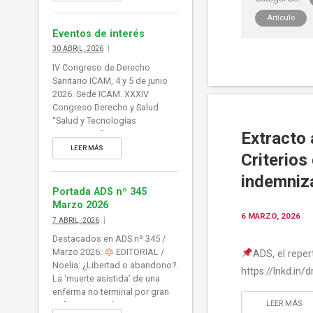
ampliada […]
Artículo
Eventos de interés
30 ABRIL, 2026
IV Congreso de Derecho
Sanitario ICAM, 4 y 5 de junio
2026. Sede ICAM. XXXIV
Congreso Derecho y Salud
“Salud y Tecnologías
Extracto 
Emergentes”, 27-29.05.26,
Santander. Asociación Juristas
LEER MÁS
Criterios
de la Salud. Foro de Derecho
Sanitario del Hospital
indemniza
Universitario La Paz. ‘Actuación
Portada ADS nº 345
forense y hospitalaria.
Marzo 2026
Finalidades y procesos’.
6 MARZO, 2026
7 ABRIL, 2026
Madrid, 28 de mayo de 2026.
Destacados en ADS nº 345 /
ICAM. Sección Derecho
Marzo 2026:
EDITORIAL /
ADS, el reper
Farmacéutico. ‘Productos
Noelia: ¿Libertad o abandono?.
Sanitarios: Regulación,
https://lnkd.in
La ‘muerte asistida’ de una
Novedades […]
enferma no terminal por gran
LEER MÁS
sufrimiento psíquico interroga