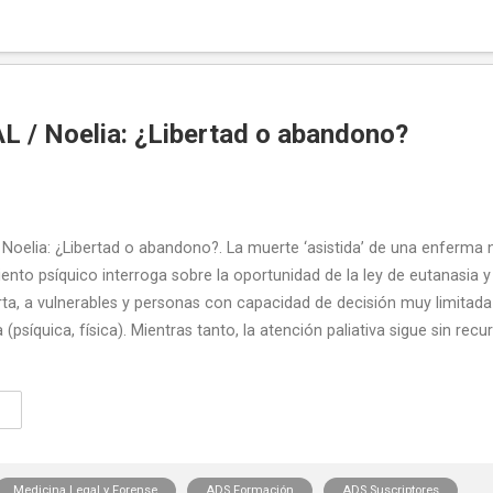
L / Noelia: ¿Libertad o abandono?
Noelia: ¿Libertad o abandono?. La muerte ‘asistida’ de una enferma 
iento psíquico interroga sobre la oportunidad de la ley de eutanasia y
erta, a vulnerables y personas con capacidad de decisión muy limitada
 (psíquica, física). Mientras tanto, la atención paliativa sigue sin recur
Medicina Legal y Forense
ADS Formación
ADS Suscriptores