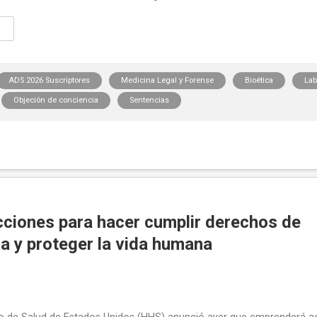
ADS 2026 Suscriptores
Medicina Legal y Forense
Bioética
Lab
Objeción de conciencia
Sentencias
cciones para hacer cumplir derechos de
a y proteger la vida humana