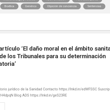
Bioética
Genérico
Objeción de conciencia
Sentencias
artículo ‘El daño moral en el ámbito sanita
 de los Tribunales para su determinación
toria’
torio jurídico de la Sanidad Contacto https://lnkd.in/edWFSSC Suscri
/drH4dpqN Blog ADS https://lnkd.in/geS23RE