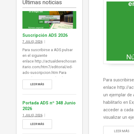
Últimas noticias
Suscripción ADS 2026
7 JULIO, 2026
Para suscribirse a ADS pulsar
en el siguiente
enlace http://actualderechosan
itario.com/htm7/editorial/ed-
ads-suscripcion.htm Para
visualizar un ejemplar de ADS
Para suscribirse
(si desea desplegar índice de
LEER MÁS
enlace http://a
contenidos al margen del E-
un ejemplar de 
Book puede habilitarlo en
Explorer y en Chrome en la
habilitarlo en 
Portada ADS nº 348 Junio
barra de herramientas superior.
2026
acceder a cada 
También puede acceder a
1 JULIO, 2026
visualizar un e
cada noticia desde la portada
pulsando en el titular): pulse en
LEER MÁS
este enlace para visualizar un
LEER MÁS