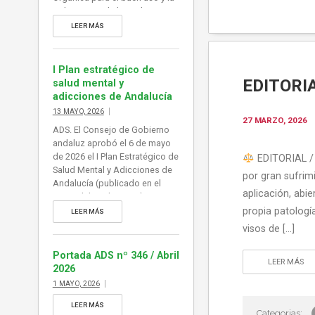
gobernanza de la inteligencia
artificial, norma que adaptaría
LEER MÁS
al ordenamiento jurídico
español el Reglamento
europeo de Inteligencia
I Plan estratégico de
Artificial (RIA), en vigor desde
EDITORIA
salud mental y
agosto de 2024. De esta forma
adicciones de Andalucía
España se dotaría de […]
13 MAYO, 2026
27 MARZO, 2026
ADS. El Consejo de Gobierno
andaluz aprobó el 6 de mayo
de 2026 el I Plan Estratégico de
EDITORIAL / 
Salud Mental y Adicciones de
por gran sufrim
Andalucía (publicado en el
aplicación, abi
BOJA del 13 de mayo).
Constituye el principal
propia patología
LEER MÁS
instrumento para coordinar,
visos de […]
ejecutar y evaluar las
actuaciones de promoción,
Portada ADS nº 346 / Abril
LEER MÁS
prevención y atención integral
2026
de la población, abordando
1 MAYO, 2026
adicciones a sustancias y
comportamientos. Información
LEER MÁS