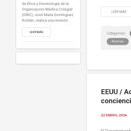
de Ética y Deontología de la
Organización Médica Colegial
LEER MÁS
(OMC), José María Domínguez
Roldán, realiza una revisión
deontológica de la cuestión de
la reasignación de ‘género’
LEER MÁS
con referencia a la reciente
Normas
Posición de la Sociedad
Americana de Cirujanos
Plásticos y al Informe Cass en
el Reino Unido. Partiendo del
Código de Deontología de la
OMC […]
EEUU / A
concienci
22 ENERO, 2026