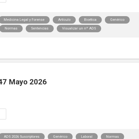
Medicina Legal y Forense
Artículo
Bioética
Genérico
Normas
Sentencias
Visualizar un nº ADS
47 Mayo 2026
ADS 2026 Suscriptores
Genérico
Laboral
Normas