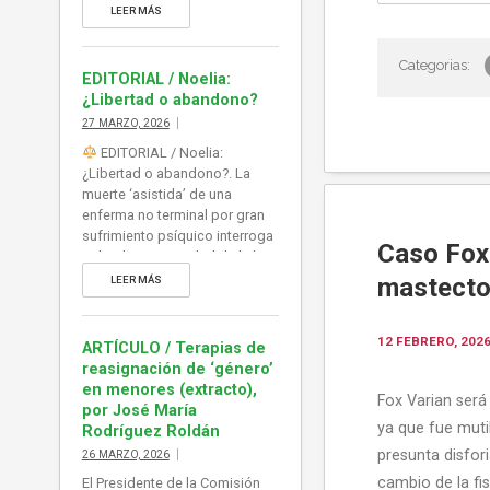
sobre la oportunidad de la ley
LEER MÁS
de eutanasia y su aplicación,
abierta, a vulnerables y
personas con capacidad de
EDITORIAL / Noelia:
decisión muy limitada por su
¿Libertad o abandono?
propia patología (psíquica,
27 MARZO, 2026
física). Mientras tanto, la
EDITORIAL / Noelia:
atención […]
¿Libertad o abandono?. La
muerte ‘asistida’ de una
enferma no terminal por gran
sufrimiento psíquico interroga
Caso Fox 
sobre la oportunidad de la ley
de eutanasia y su aplicación,
mastecto
LEER MÁS
abierta, a vulnerables y
personas con capacidad de
decisión muy limitada por su
12 FEBRERO, 202
ARTÍCULO / Terapias de
propia patología (psíquica,
reasignación de ‘género’
física). Mientras tanto, la
en menores (extracto),
Fox Varian será
atención paliativa sigue sin
por José María
recursos, y sin visos de […]
ya que fue mut
Rodríguez Roldán
presunta disfor
26 MARZO, 2026
cambio de la fi
El Presidente de la Comisión