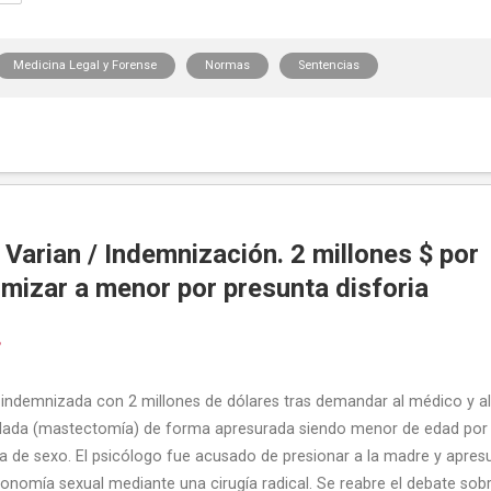
Medicina Legal y Forense
Normas
Sentencias
Varian / Indemnización. 2 millones $ por
mizar a menor por presunta disforia
6
 indemnizada con 2 millones de dólares tras demandar al médico y al
ilada (mastectomía) de forma apresurada siendo menor de edad por
ia de sexo. El psicólogo fue acusado de presionar a la madre y apresu
sonomía sexual mediante una cirugía radical. Se reabre el debate sobr