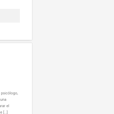
 psicólogo,
 una
rar el
e […]