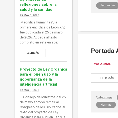
reflexiones sobre la
Sentencias
salud y la sanidad
25 MAYO, 2026
‘Magnifica humanitas’, la
primera encíclica de León XIV,
fue publicada el 25 de mayo
de 2026. Acceda al texto
completo en este enlace:
https://www.vatican.va/content
Portada A
/leo-
LEER MÁS
xiv/es/encyclicals/documents/
20260515-magnifica-
1 MAYO, 2026
humanitas.html
Proyecto de Ley Orgánica
para el buen uso y la
LEER MÁS
gobernanza de la
inteligencia artificial
18 MAYO, 2026
El Consejo de Ministros del 26
de mayo aprobó remitir al
Normas
Congreso de los Diputados el
texto del proyecto de Ley
Orgánica para el buen uso y la