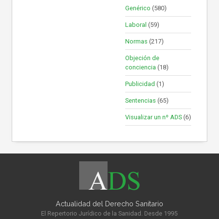
Genérico
(580)
Laboral
(59)
Normas
(217)
Objeción de
conciencia
(18)
Publicidad
(1)
Sentencias
(65)
Visualizar un nº ADS
(6)
Actualidad del Derecho Sanitario
El Repertorio Jurídico de la Sanidad. Desde 1995