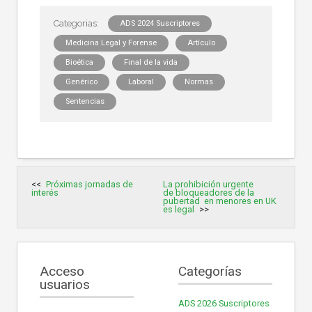
ADS 2024 Suscriptores
Medicina Legal y Forense
Artículo
Bioética
Final de la vida
Genérico
Laboral
Normas
Sentencias
Navegación
Próximas jornadas de
La prohibición urgente
de
interés
de bloqueadores de la
entradas
pubertad en menores en UK
es legal
Acceso
Categorías
usuarios
ADS 2026 Suscriptores