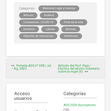
Medicina Legal y Forense
Artículo
Bioética
Coronavirus - COVID-19
Final de la vida
Genérico
Laboral
Normas
Objeción de conciencia
Sentencias
Navegación
Portada ADS nº 338 / Jul.
Artículo del Prof. Piga /
de
– Ag. 2025
Efectos del aborto voluntario
entradas
sobre la mujer (II)
Acceso
Categorías
usuarios
ADS 2026 Suscriptores
(16)