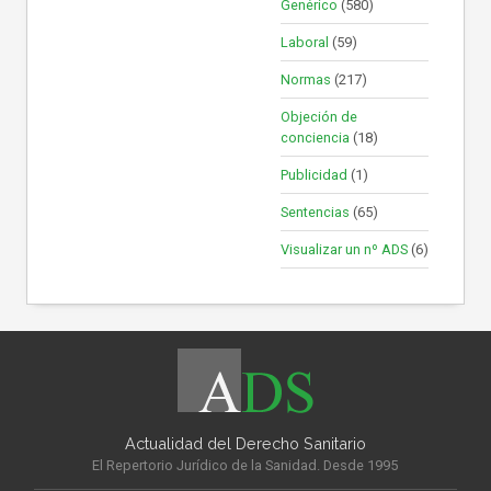
Genérico
(580)
Laboral
(59)
Normas
(217)
Objeción de
conciencia
(18)
Publicidad
(1)
Sentencias
(65)
Visualizar un nº ADS
(6)
Actualidad del Derecho Sanitario
El Repertorio Jurídico de la Sanidad. Desde 1995