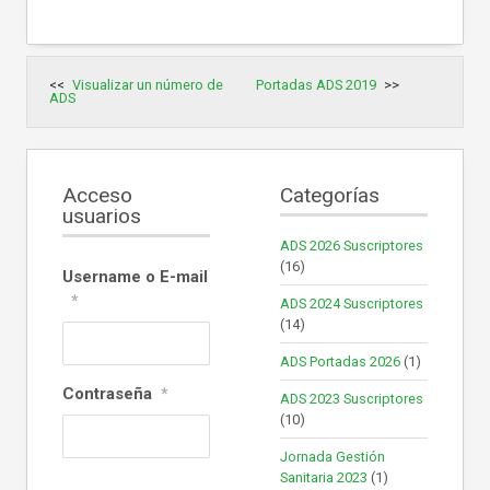
Navegación
Visualizar un número de
Portadas ADS 2019
de
ADS
entradas
Acceso
Categorías
usuarios
ADS 2026 Suscriptores
(16)
Username o E-mail
*
ADS 2024 Suscriptores
(14)
ADS Portadas 2026
(1)
Contraseña
*
ADS 2023 Suscriptores
(10)
Jornada Gestión
Sanitaria 2023
(1)