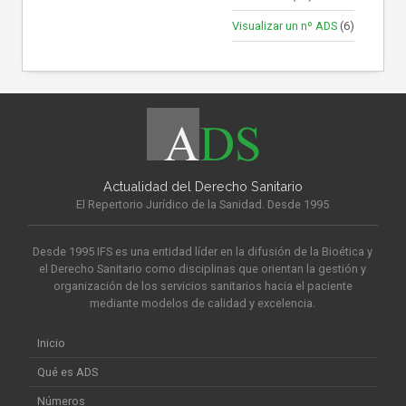
Visualizar un nº ADS
(6)
Actualidad del Derecho Sanitario
El Repertorio Jurídico de la Sanidad. Desde 1995
Desde 1995 IFS es una entidad líder en la difusión de la Bioética y
el Derecho Sanitario como disciplinas que orientan la gestión y
organización de los servicios sanitarios hacia el paciente
mediante modelos de calidad y excelencia.
Inicio
Qué es ADS
Números