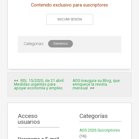
Contenido exclusivo para suscriptores
INICIAR SESIÓN
Genérico
Navegación
RDL 15/2020, de 21 abril.
ADS inaugura su Blog, que
de
Medidas urgentes para
enriquece la revista
entradas
apoyar economía y empleo
mensual
Acceso
Categorías
usuarios
ADS 2026 Suscriptores
(16)
Username o E-mail