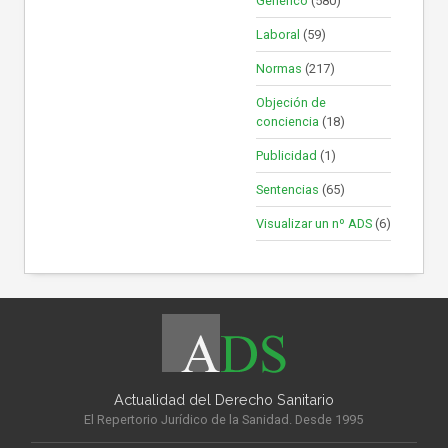
Genérico
(580)
Laboral
(59)
Normas
(217)
Objeción de
conciencia
(18)
Publicidad
(1)
Sentencias
(65)
Visualizar un nº ADS
(6)
Actualidad del Derecho Sanitario
El Repertorio Jurídico de la Sanidad. Desde 1995