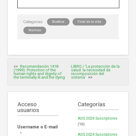
Bioética
Final de la vida
Normas
Navegación
Recomendación 1418
LIBRO / ‘La protección de la
de
(1999). Protection of the
salud: la necesidad de
entradas
human rights and dignity of
recomposición del
the terminally ill and the dying
sistema’
Acceso
Categorías
usuarios
ADS 2026 Suscriptores
(16)
Username o E-mail
*
ADS 2024 Suscriptores