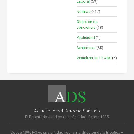
Laboral
(59)
Normas
(217)
Objeción de
conciencia
(18)
Publicidad
(1)
Sentencias
(65)
Visualizar un nº ADS
(6)
Actualidad del Derecho Sanitario
El Repertorio Jurídico de la Sanidad. Desde 1995
Desde 1995 IFS es una entidad líder en la difusión de la Bioética y