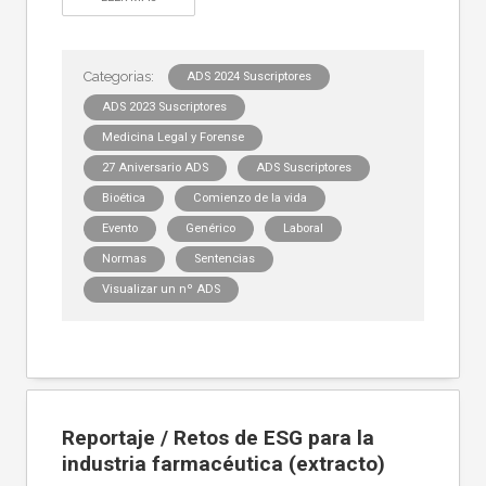
ADS 2024 Suscriptores
ADS 2023 Suscriptores
Medicina Legal y Forense
27 Aniversario ADS
ADS Suscriptores
Bioética
Comienzo de la vida
Evento
Genérico
Laboral
Normas
Sentencias
Visualizar un nº ADS
Reportaje / Retos de ESG para la
industria farmacéutica (extracto)