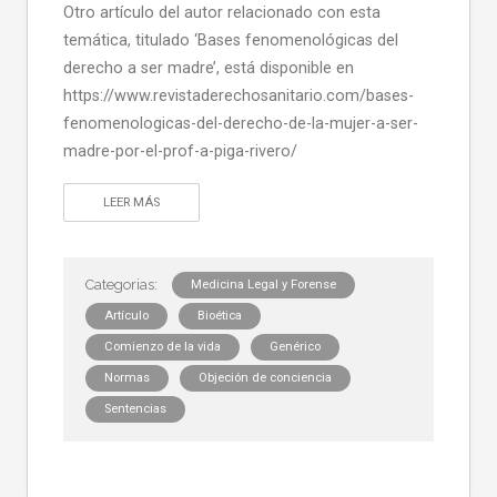
Otro artículo del autor relacionado con esta
temática, titulado ‘Bases fenomenológicas del
derecho a ser madre’, está disponible en
https://www.revistaderechosanitario.com/bases-
fenomenologicas-del-derecho-de-la-mujer-a-ser-
madre-por-el-prof-a-piga-rivero/
LEER MÁS
Medicina Legal y Forense
Artículo
Bioética
Comienzo de la vida
Genérico
Normas
Objeción de conciencia
Sentencias