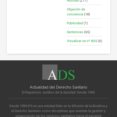
Normas
(217)
Objeción de
conciencia
(18)
Publicidad
(1)
Sentencias
(65)
Visualizar un nº ADS
(6)
Actualidad del Derecho Sanitario
El Repertorio Jurídico de la Sanidad. Desde 1995
Desde 1995 IFS es una entidad líder en la difusión de la Bioética y
el Derecho Sanitario como disciplinas que orientan la gestión y
organización de los servicios sanitarios hacia el paciente