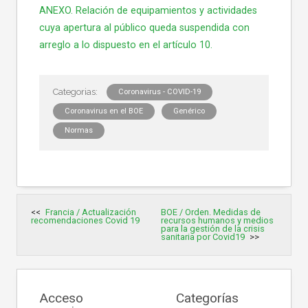
ANEXO. Relación de equipamientos y actividades
cuya apertura al público queda suspendida con
arreglo a lo dispuesto en el artículo 10.
Coronavirus - COVID-19
Coronavirus en el BOE
Genérico
Normas
Navegación
Francia / Actualización
BOE / Orden. Medidas de
de
recomendaciones Covid 19
recursos humanos y medios
entradas
para la gestión de la crisis
sanitaria por Covid19
Acceso
Categorías