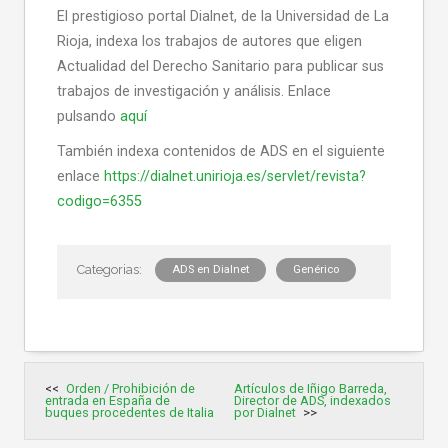
El prestigioso portal Dialnet, de la Universidad de La
Rioja, indexa los trabajos de autores que eligen
Actualidad del Derecho Sanitario para publicar sus
trabajos de investigación y análisis. Enlace
pulsando
aquí
También indexa contenidos de ADS en el siguiente
enlace
https://dialnet.unirioja.es/servlet/revista?
codigo=6355
ADS en Dialnet
Genérico
Navegación
Orden / Prohibición de
Artículos de Iñigo Barreda,
de
entrada en España de
Director de ADS, indexados
entradas
buques procedentes de Italia
por Dialnet