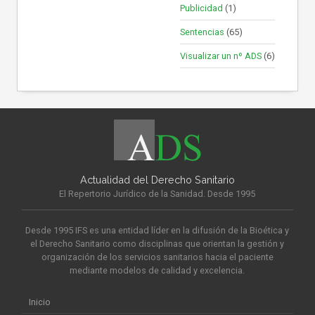
Publicidad
(1)
Sentencias
(65)
Visualizar un nº ADS
(6)
Actualidad del Derecho Sanitario
El Repertorio Jurídico de la Sanidad. Desde 1995
Desde 1995 IFS es una entidad líder en la difusión de la Bioética y
el Derecho Sanitario como disciplinas que orientan la gestión y
organización de los servicios sanitarios hacia el paciente
mediante modelos de calidad y excelencia.
Inicio