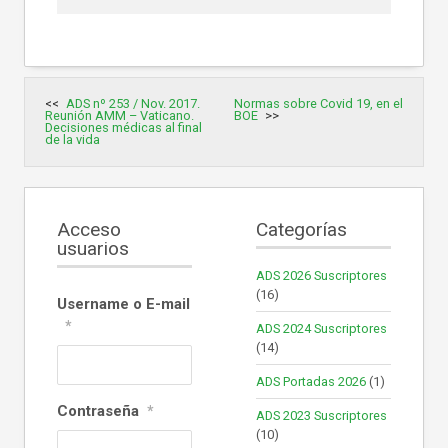
Navegación
ADS nº 253 / Nov. 2017.
Normas sobre Covid 19, en el
de
Reunión AMM – Vaticano.
BOE
entradas
Decisiones médicas al final
de la vida
Acceso
Categorías
usuarios
ADS 2026 Suscriptores
(16)
Username o E-mail
*
ADS 2024 Suscriptores
(14)
ADS Portadas 2026
(1)
Contraseña
*
ADS 2023 Suscriptores
(10)