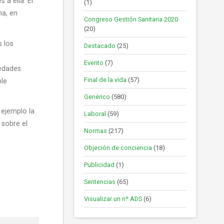
 a ella. El
(1)
na, en
Congreso Gestión Sanitaria 2020
(20)
s los
Destacado
(25)
Evento
(7)
medades
Final de la vida
(57)
ble
Genérico
(580)
 ejemplo la
Laboral
(59)
 sobre el
Normas
(217)
Objeción de conciencia
(18)
Publicidad
(1)
Sentencias
(65)
Visualizar un nº ADS
(6)