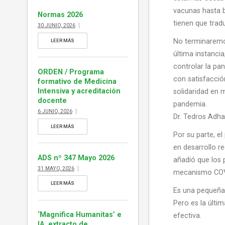
ejemplar de ADS […]
vacunas hasta b
Normas 2026
tienen que trad
30 JUNIO, 2026
No terminaremos
LEER MÁS
última instanci
controlar la pan
ORDEN / Programa
con satisfacció
formativo de Medicina
Intensiva y acreditación
solidaridad en 
docente
pandemia.
6 JUNIO, 2026
Dr. Tedros Adha
LEER MÁS
Por su parte, e
en desarrollo re
ADS nº 347 Mayo 2026
añadió que los p
31 MAYO, 2026
mecanismo CO
LEER MÁS
Es una pequeña 
Pero es la últi
‘Magnifica Humanitas’ e
efectiva.
IA, extracto de