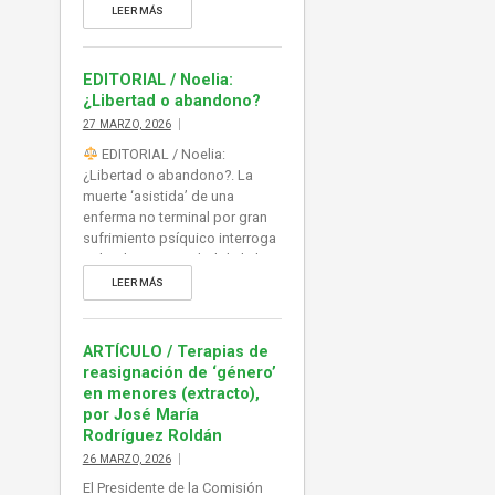
sobre la oportunidad de la ley
LEER MÁS
de eutanasia y su aplicación,
abierta, a vulnerables y
personas con capacidad de
EDITORIAL / Noelia:
decisión muy limitada por su
¿Libertad o abandono?
propia patología (psíquica,
27 MARZO, 2026
física). Mientras tanto, la
EDITORIAL / Noelia:
atención […]
¿Libertad o abandono?. La
muerte ‘asistida’ de una
enferma no terminal por gran
sufrimiento psíquico interroga
sobre la oportunidad de la ley
de eutanasia y su aplicación,
LEER MÁS
abierta, a vulnerables y
personas con capacidad de
decisión muy limitada por su
ARTÍCULO / Terapias de
propia patología (psíquica,
reasignación de ‘género’
física). Mientras tanto, la
en menores (extracto),
atención paliativa sigue sin
por José María
recursos, y sin visos de […]
Rodríguez Roldán
26 MARZO, 2026
El Presidente de la Comisión