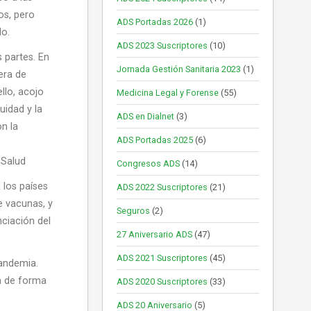
os, pero
ADS Portadas 2026
(1)
lo.
ADS 2023 Suscriptores
(10)
 partes. En
Jornada Gestión Sanitaria 2023
(1)
era de
llo, acojo
Medicina Legal y Forense
(55)
uidad y la
ADS en Dialnet
(3)
n la
ADS Portadas 2025
(6)
 Salud
Congresos ADS
(14)
 los países
ADS 2022 Suscriptores
(21)
de vacunas, y
Seguros
(2)
nciación del
27 Aniversario ADS
(47)
ADS 2021 Suscriptores
(45)
pandemia.
ca de forma
ADS 2020 Suscriptores
(33)
ADS 20 Aniversario
(5)