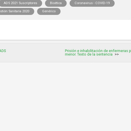
ADS 2021 Suscriptores
Bioética
Coronavirus - COVID-19
tión Sanitaria 2020
Genérico
 ADS
Prisión e inhabilitación de enfermeras 
menor. Texto de la sentencia