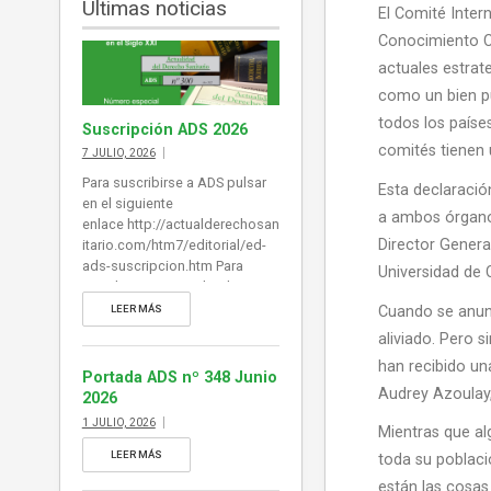
Últimas noticias
El Comité Inter
Conocimiento C
actuales estrat
como un bien pú
todos los paíse
Suscripción ADS 2026
comités tienen 
7 JULIO, 2026
Para suscribirse a ADS pulsar
Esta declaració
en el siguiente
a ambos órgano
enlace http://actualderechosan
Director Genera
itario.com/htm7/editorial/ed-
ads-suscripcion.htm Para
Universidad de 
visualizar un ejemplar de ADS
(si desea desplegar índice de
Cuando se anun
LEER MÁS
contenidos al margen del E-
aliviado. Pero s
Book puede habilitarlo en
han recibido un
Explorer y en Chrome en la
Portada ADS nº 348 Junio
barra de herramientas superior.
Audrey Azoulay
2026
También puede acceder a
1 JULIO, 2026
Mientras que a
cada noticia desde la portada
pulsando en el titular): pulse en
LEER MÁS
toda su poblaci
este enlace para visualizar un
están las cosas