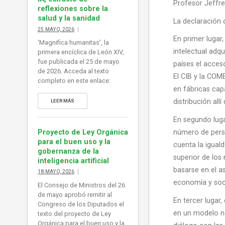
Profesor Jeffre
reflexiones sobre la
salud y la sanidad
La declaración 
25 MAYO, 2026
En primer lugar
‘Magnifica humanitas’, la
intelectual adq
primera encíclica de León XIV,
fue publicada el 25 de mayo
países el acces
de 2026. Acceda al texto
El CIB y la COM
completo en este enlace:
en fábricas cap
https://www.vatican.va/content
/leo-
distribución all
LEER MÁS
xiv/es/encyclicals/documents/
20260515-magnifica-
En segundo luga
humanitas.html
Proyecto de Ley Orgánica
número de perso
para el buen uso y la
cuenta la iguald
gobernanza de la
superior de los 
inteligencia artificial
basarse en el a
18 MAYO, 2026
economía y soci
El Consejo de Ministros del 26
de mayo aprobó remitir al
En tercer lugar
Congreso de los Diputados el
en un modelo no
texto del proyecto de Ley
Orgánica para el buen uso y la