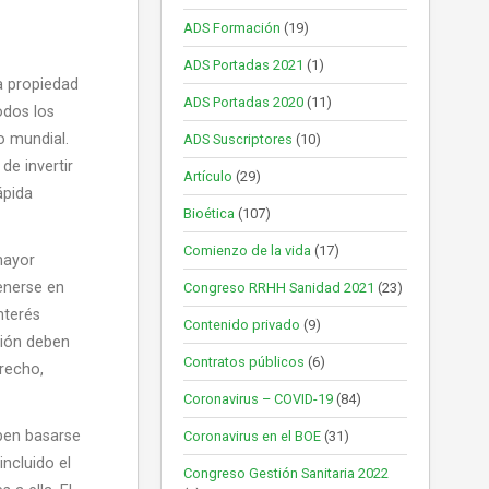
ADS Formación
(19)
ADS Portadas 2021
(1)
la propiedad
ADS Portadas 2020
(11)
odos los
o mundial.
ADS Suscriptores
(10)
de invertir
Artículo
(29)
ápida
Bioética
(107)
Comienzo de la vida
(17)
mayor
enerse en
Congreso RRHH Sanidad 2021
(23)
interés
Contenido privado
(9)
ación deben
Contratos públicos
(6)
erecho,
Coronavirus – COVID-19
(84)
eben basarse
Coronavirus en el BOE
(31)
incluido el
Congreso Gestión Sanitaria 2022