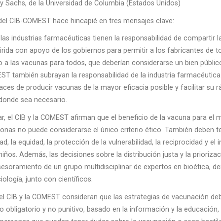
y Sachs, de la Universidad de Columbia (Estados Unidos)
del CIB-COMEST hace hincapié en tres mensajes clave:
, las industrias farmacéuticas tienen la responsabilidad de compartir 
uirida con apoyo de los gobiernos para permitir a los fabricantes de t
o a las vacunas para todos, que deberían considerarse un bien públic
EST también subrayan la responsabilidad de la industria farmacéutica 
aces de producir vacunas de la mayor eficacia posible y facilitar su r
í donde sea necesario.
r, el CIB y la COMEST afirman que el beneficio de la vacuna para el 
nas no puede considerarse el único criterio ético. También deben t
ad, la equidad, la protección de la vulnerabilidad, la reciprocidad y el 
niños. Además, las decisiones sobre la distribución justa y la prioriz
sesoramiento de un grupo multidisciplinar de expertos en bioética, d
ología, junto con científicos.
, el CIB y la COMEST consideran que las estrategias de vacunación d
 obligatorio y no punitivo, basado en la información y la educación, 