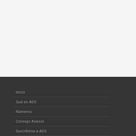
Inicio
Qué es ADS
Números
Consejo Asesor
Suscribirse a ADS