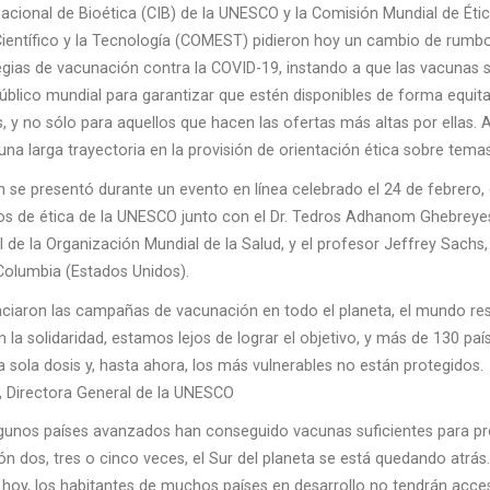
nacional de Bioética (CIB) de la UNESCO y la Comisión Mundial de Étic
ientífico y la Tecnología (COMEST) pidieron hoy un cambio de rumbo
egias de vacunación contra la COVID-19, instando a que las vacunas s
blico mundial para garantizar que estén disponibles de forma equita
s, y no sólo para aquellos que hacen las ofertas más altas por ellas.
una larga trayectoria en la provisión de orientación ética sobre temas
n se presentó durante un evento en línea celebrado el 24 de febrero,
s de ética de la UNESCO junto con el Dr. Tedros Adhanom Ghebreye
l de la Organización Mundial de la Salud, y el profesor Jeffrey Sachs,
Columbia (Estados Unidos).
ciaron las campañas de vacunación en todo el planeta, el mundo res
in la solidaridad, estamos lejos de lograr el objetivo, y más de 130 pa
a sola dosis y, hasta ahora, los más vulnerables no están protegidos.
, Directora General de la UNESCO
lgunos países avanzados han conseguido vacunas suficientes para pr
ón dos, tres o cinco veces, el Sur del planeta se está quedando atrá
 hoy, los habitantes de muchos países en desarrollo no tendrán acce