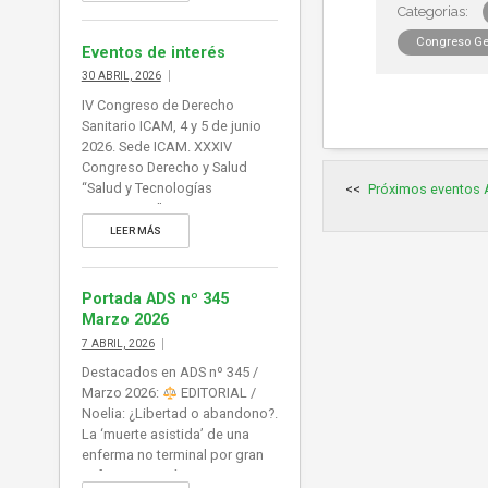
ampliada […]
Congreso Ges
Eventos de interés
30 ABRIL, 2026
IV Congreso de Derecho
Sanitario ICAM, 4 y 5 de junio
2026. Sede ICAM. XXXIV
Congreso Derecho y Salud
Navegación
“Salud y Tecnologías
Próximos eventos
de
entradas
Emergentes”, 27-29.05.26,
Santander. Asociación Juristas
LEER MÁS
de la Salud. Foro de Derecho
Sanitario del Hospital
Universitario La Paz. ‘Actuación
Portada ADS nº 345
forense y hospitalaria.
Marzo 2026
Finalidades y procesos’.
7 ABRIL, 2026
Madrid, 28 de mayo de 2026.
Destacados en ADS nº 345 /
ICAM. Sección Derecho
Marzo 2026:
EDITORIAL /
Farmacéutico. ‘Productos
Noelia: ¿Libertad o abandono?.
Sanitarios: Regulación,
La ‘muerte asistida’ de una
Novedades […]
enferma no terminal por gran
sufrimiento psíquico interroga