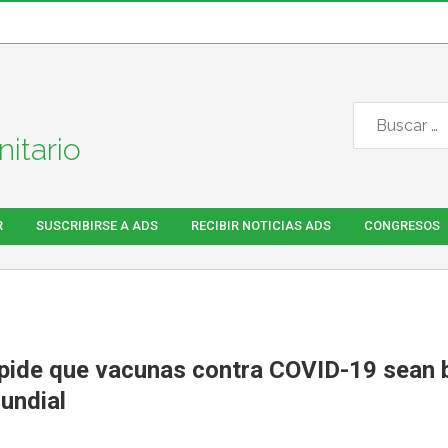
itario
R
SUSCRIBIRSE A ADS
RECIBIR NOTICIAS ADS
CONGRESOS
1
ide que vacunas contra COVID-19 sean 
undial