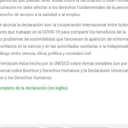
 personas que puedan tener dudas sobre la vacunación o sean hostiles
cunación no debe afectar a los derechos fundamentales de la perso
erecho de acceso a la sanidad o al empleo.
 aborda la declaración son: la cooperación internacional entre todo
ores que trabajan en la COVID-19 para compartir los beneficios de la
los problemas de sostenibilidad que favorecen la aparición de enfer
onfianza en la ciencia y en las autoridades sanitarias o la indispensa
logo entre ciencia, ética, política y sociedad civil.
rientación ética hecha por la UNESCO sobre temas sensibles son por
versal sobre Bioética y Derechos Humanos y la Declaración Universal
 y los Derechos Humanos
mpleto de la declaración (en inglés)