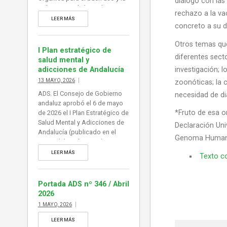
diálogo con las
gobernanza de la inteligencia
rechazo a la va
artificial, norma que adaptaría
LEER MÁS
concreto a su d
al ordenamiento jurídico
español el Reglamento
Otros temas que
europeo de Inteligencia
I Plan estratégico de
Artificial (RIA), en vigor desde
diferentes sect
salud mental y
agosto de 2024. De esta forma
adicciones de Andalucía
investigación; 
España se dotaría de […]
13 MAYO, 2026
zoonóticas; la c
ADS. El Consejo de Gobierno
necesidad de diá
andaluz aprobó el 6 de mayo
*Fruto de esa o
de 2026 el I Plan Estratégico de
Salud Mental y Adicciones de
Declaración Uni
Andalucía (publicado en el
Genoma Humano
BOJA del 13 de mayo).
Constituye el principal
LEER MÁS
Texto co
instrumento para coordinar,
ejecutar y evaluar las
actuaciones de promoción,
Portada ADS nº 346 / Abril
prevención y atención integral
2026
de la población, abordando
1 MAYO, 2026
adicciones a sustancias y
comportamientos. Información
LEER MÁS