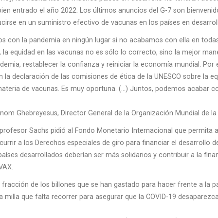
ien entrado el año 2022. Los últimos anuncios del G-7 son bienvenid
ucirse en un suministro efectivo de vacunas en los países en desarrol
 con la pandemia en ningún lugar si no acabamos con ella en todas
a, la equidad en las vacunas no es sólo lo correcto, sino la mejor man
demia, restablecer la confianza y reiniciar la economía mundial. Por e
n la declaración de las comisiones de ética de la UNESCO sobre la eq
materia de vacunas. Es muy oportuna. (…) Juntos, podemos acabar co
nom Ghebreyesus, Director General de la Organización Mundial de la
l profesor Sachs pidió al Fondo Monetario Internacional que permita a
currir a los Derechos especiales de giro para financiar el desarrollo 
aíses desarrollados deberían ser más solidarios y contribuir a la fina
VAX.
fracción de los billones que se han gastado para hacer frente a la 
ma milla que falta recorrer para asegurar que la COVID-19 desaparez