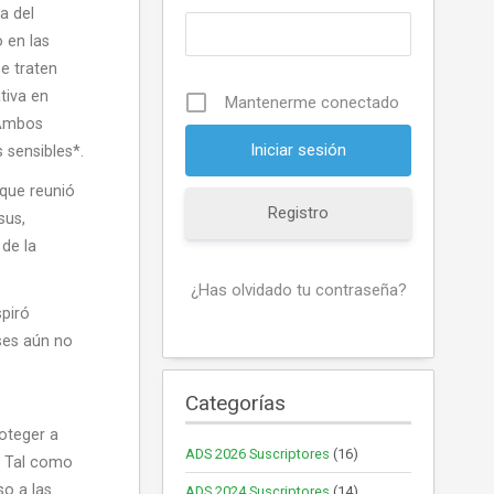
a del
 en las
e traten
tiva en
Mantenerme conectado
 Ambos
 sensibles*.
 que reunió
Registro
sus,
 de la
¿Has olvidado tu contraseña?
piró
íses aún no
Categorías
oteger a
ADS 2026 Suscriptores
(16)
s. Tal como
so a las
ADS 2024 Suscriptores
(14)