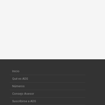
Inicio
Qué es ADS
Números
Consejo Asesor
Suscribirse a ADS