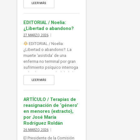
sobre la oportunidad de la ley
LEER MÁS
de eutanasia y su aplicación,
abierta, a vulnerables y
personas con capacidad de
EDITORIAL / Noelia:
decisión muy limitada por su
¿Libertad o abandono?
propia patología (psíquica,
27 MARZO, 2026
física). Mientras tanto, la
EDITORIAL / Noelia:
atención […]
¿Libertad o abandono?. La
muerte ‘asistida’ de una
enferma no terminal por gran
sufrimiento psíquico interroga
sobre la oportunidad de la ley
de eutanasia y su aplicación,
LEER MÁS
abierta, a vulnerables y
personas con capacidad de
decisión muy limitada por su
ARTÍCULO / Terapias de
propia patología (psíquica,
reasignación de ‘género’
física). Mientras tanto, la
en menores (extracto),
atención paliativa sigue sin
por José María
recursos, y sin visos de […]
Rodríguez Roldán
26 MARZO, 2026
El Presidente de la Comisión