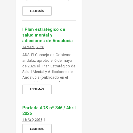
gobernanza de la inteligencia
artificial, norma que adaptaría
LEER MÁS
al ordenamiento jurídico
español el Reglamento
europeo de Inteligencia
I Plan estratégico de
Artificial (RIA), en vigor desde
salud mental y
agosto de 2024. De esta forma
adicciones de Andalucía
España se dotaría de […]
13 MAYO, 2026
ADS. El Consejo de Gobierno
andaluz aprobó el 6 de mayo
de 2026 el I Plan Estratégico de
Salud Mental y Adicciones de
Andalucía (publicado en el
BOJA del 13 de mayo).
Constituye el principal
LEER MÁS
instrumento para coordinar,
ejecutar y evaluar las
actuaciones de promoción,
Portada ADS nº 346 / Abril
prevención y atención integral
2026
de la población, abordando
1 MAYO, 2026
adicciones a sustancias y
comportamientos. Información
LEER MÁS