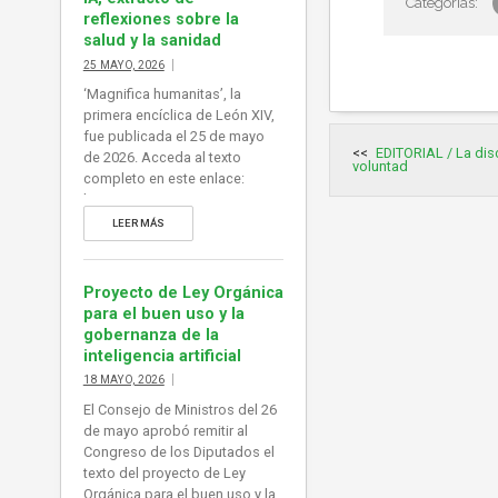
reflexiones sobre la
salud y la sanidad
25 MAYO, 2026
‘Magnifica humanitas’, la
primera encíclica de León XIV,
fue publicada el 25 de mayo
Navegación
EDITORIAL / La di
de
de 2026. Acceda al texto
voluntad
entradas
completo en este enlace:
https://www.vatican.va/content
/leo-
LEER MÁS
xiv/es/encyclicals/documents/
20260515-magnifica-
humanitas.html
Proyecto de Ley Orgánica
para el buen uso y la
gobernanza de la
inteligencia artificial
18 MAYO, 2026
El Consejo de Ministros del 26
de mayo aprobó remitir al
Congreso de los Diputados el
texto del proyecto de Ley
Orgánica para el buen uso y la