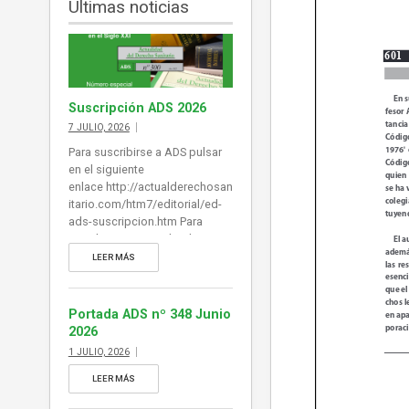
Últimas noticias
Suscripción ADS 2026
7 JULIO, 2026
Para suscribirse a ADS pulsar
en el siguiente
enlace http://actualderechosan
itario.com/htm7/editorial/ed-
ads-suscripcion.htm Para
visualizar un ejemplar de ADS
(si desea desplegar índice de
LEER MÁS
contenidos al margen del E-
Book puede habilitarlo en
Explorer y en Chrome en la
Portada ADS nº 348 Junio
barra de herramientas superior.
2026
También puede acceder a
1 JULIO, 2026
cada noticia desde la portada
pulsando en el titular): pulse en
LEER MÁS
este enlace para visualizar un