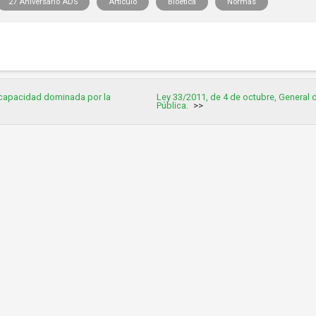
27 Aniversario ADS
Artículo
Bioética
Normas
scapacidad dominada por la
Ley 33/2011, de 4 de octubre, General 
Pública.