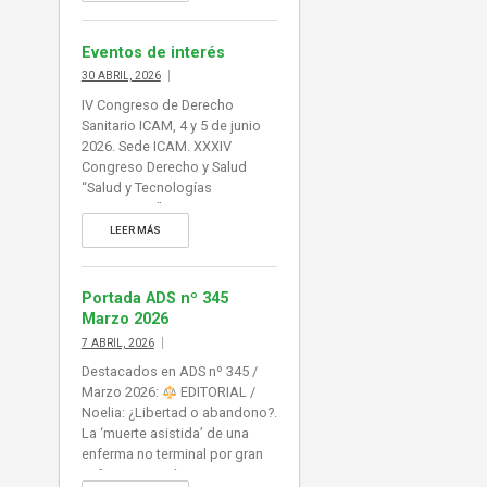
ampliada […]
Eventos de interés
30 ABRIL, 2026
IV Congreso de Derecho
Sanitario ICAM, 4 y 5 de junio
2026. Sede ICAM. XXXIV
Congreso Derecho y Salud
“Salud y Tecnologías
Emergentes”, 27-29.05.26,
Santander. Asociación Juristas
LEER MÁS
de la Salud. Foro de Derecho
Sanitario del Hospital
Universitario La Paz. ‘Actuación
Portada ADS nº 345
forense y hospitalaria.
Marzo 2026
Finalidades y procesos’.
7 ABRIL, 2026
Madrid, 28 de mayo de 2026.
Destacados en ADS nº 345 /
ICAM. Sección Derecho
Marzo 2026:
EDITORIAL /
Farmacéutico. ‘Productos
Noelia: ¿Libertad o abandono?.
Sanitarios: Regulación,
La ‘muerte asistida’ de una
Novedades […]
enferma no terminal por gran
sufrimiento psíquico interroga