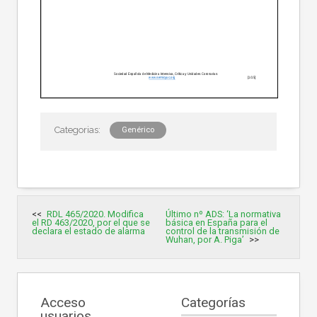
Genérico
Navegación
RDL 465/2020. Modifica
Último nº ADS: ‘La normativa
de
el RD 463/2020, por el que se
básica en España para el
entradas
declara el estado de alarma
control de la transmisión de
Wuhan, por A. Piga’
Acceso
Categorías
usuarios