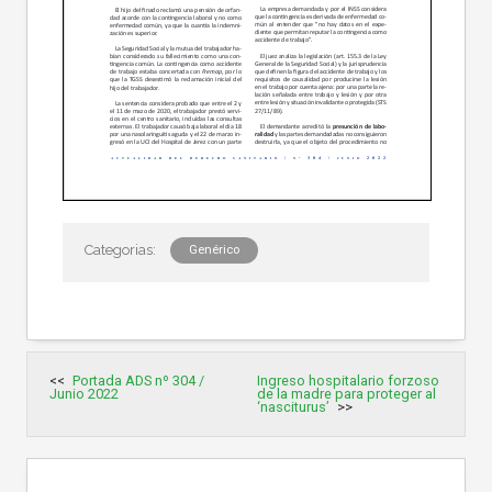
Genérico
Navegación
Portada ADS nº 304 /
Ingreso hospitalario forzoso
de
Junio 2022
de la madre para proteger al
entradas
‘nasciturus’