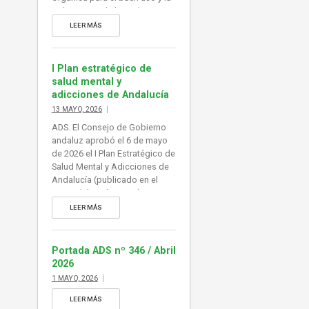
gobernanza de la inteligencia
artificial, norma que adaptaría
LEER MÁS
al ordenamiento jurídico
español el Reglamento
europeo de Inteligencia
I Plan estratégico de
Artificial (RIA), en vigor desde
salud mental y
agosto de 2024. De esta forma
adicciones de Andalucía
España se dotaría de […]
13 MAYO, 2026
ADS. El Consejo de Gobierno
andaluz aprobó el 6 de mayo
de 2026 el I Plan Estratégico de
Salud Mental y Adicciones de
Andalucía (publicado en el
BOJA del 13 de mayo).
Constituye el principal
LEER MÁS
instrumento para coordinar,
ejecutar y evaluar las
actuaciones de promoción,
Portada ADS nº 346 / Abril
prevención y atención integral
2026
de la población, abordando
1 MAYO, 2026
adicciones a sustancias y
comportamientos. Información
LEER MÁS