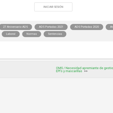
INICIAR SESIÓN
27 Aniversario ADS
ADS Portadas 2021
ADS Portadas 2020
Ar
Laboral
Normas
Sentencias
OMS / Necesidad apremiante de gestio
EPI’s y mascarillas