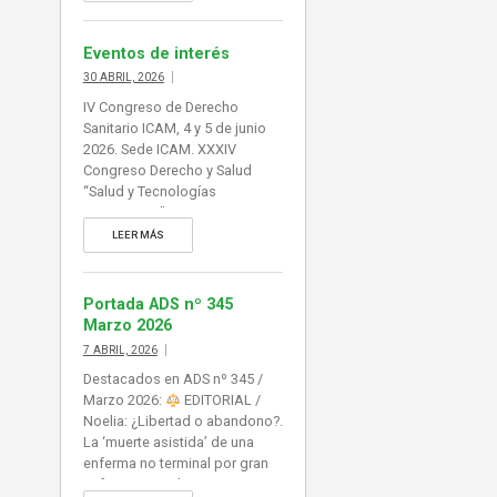
ampliada […]
Eventos de interés
30 ABRIL, 2026
IV Congreso de Derecho
Sanitario ICAM, 4 y 5 de junio
2026. Sede ICAM. XXXIV
Congreso Derecho y Salud
“Salud y Tecnologías
Emergentes”, 27-29.05.26,
Santander. Asociación Juristas
LEER MÁS
de la Salud. Foro de Derecho
Sanitario del Hospital
Universitario La Paz. ‘Actuación
Portada ADS nº 345
forense y hospitalaria.
Marzo 2026
Finalidades y procesos’.
7 ABRIL, 2026
Madrid, 28 de mayo de 2026.
Destacados en ADS nº 345 /
ICAM. Sección Derecho
Marzo 2026:
EDITORIAL /
Farmacéutico. ‘Productos
Noelia: ¿Libertad o abandono?.
Sanitarios: Regulación,
La ‘muerte asistida’ de una
Novedades […]
enferma no terminal por gran
sufrimiento psíquico interroga