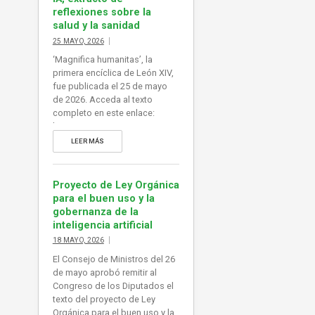
reflexiones sobre la
salud y la sanidad
25 MAYO, 2026
‘Magnifica humanitas’, la
primera encíclica de León XIV,
fue publicada el 25 de mayo
de 2026. Acceda al texto
completo en este enlace:
https://www.vatican.va/content
/leo-
LEER MÁS
xiv/es/encyclicals/documents/
20260515-magnifica-
humanitas.html
Proyecto de Ley Orgánica
para el buen uso y la
gobernanza de la
inteligencia artificial
18 MAYO, 2026
El Consejo de Ministros del 26
de mayo aprobó remitir al
Congreso de los Diputados el
texto del proyecto de Ley
Orgánica para el buen uso y la