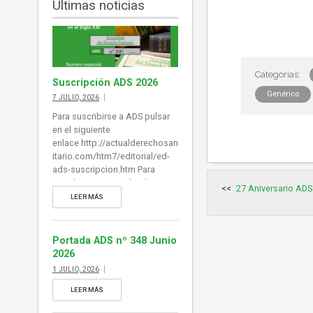
Últimas noticias
Suscripción ADS 2026
Genérico
7 JULIO, 2026
Para suscribirse a ADS pulsar
en el siguiente
enlace http://actualderechosan
itario.com/htm7/editorial/ed-
ads-suscripcion.htm Para
Navegación
visualizar un ejemplar de ADS
27 Aniversario ADS
de
(si desea desplegar índice de
entradas
LEER MÁS
contenidos al margen del E-
Book puede habilitarlo en
Explorer y en Chrome en la
Portada ADS nº 348 Junio
barra de herramientas superior.
2026
También puede acceder a
1 JULIO, 2026
cada noticia desde la portada
pulsando en el titular): pulse en
LEER MÁS
este enlace para visualizar un