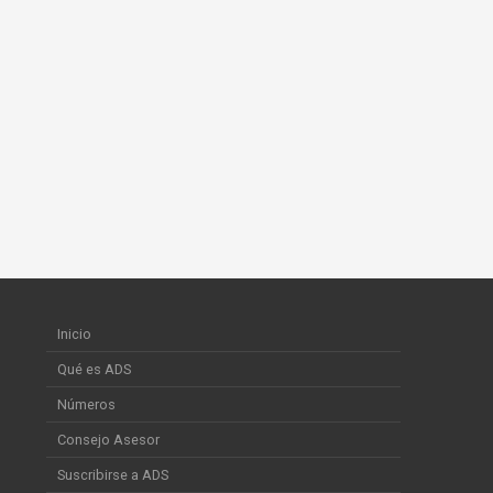
Inicio
Qué es ADS
Números
Consejo Asesor
Suscribirse a ADS