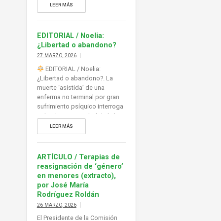
sobre la oportunidad de la ley
LEER MÁS
de eutanasia y su aplicación,
abierta, a vulnerables y
personas con capacidad de
EDITORIAL / Noelia:
decisión muy limitada por su
¿Libertad o abandono?
propia patología (psíquica,
27 MARZO, 2026
física). Mientras tanto, la
EDITORIAL / Noelia:
atención […]
¿Libertad o abandono?. La
muerte ‘asistida’ de una
enferma no terminal por gran
sufrimiento psíquico interroga
sobre la oportunidad de la ley
de eutanasia y su aplicación,
LEER MÁS
abierta, a vulnerables y
personas con capacidad de
decisión muy limitada por su
ARTÍCULO / Terapias de
propia patología (psíquica,
reasignación de ‘género’
física). Mientras tanto, la
en menores (extracto),
atención paliativa sigue sin
por José María
recursos, y sin visos de […]
Rodríguez Roldán
26 MARZO, 2026
El Presidente de la Comisión