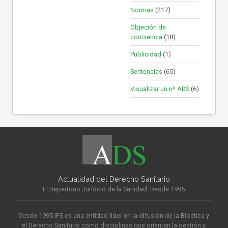
Normas
(217)
Objeción de
conciencia
(18)
Publicidad
(1)
Sentencias
(65)
Visualizar un nº ADS
(6)
Actualidad del Derecho Sanitario
El Repertorio Jurídico de la Sanidad. Desde 1995
Desde 1995 IFS es una entidad líder en la difusión de la Bioética y
el Derecho Sanitario como disciplinas que orientan la gestión y