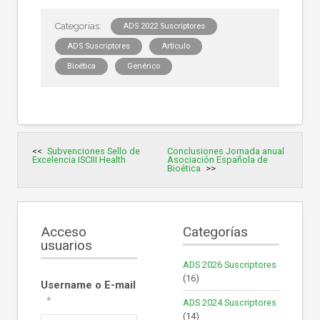
ADS 2022 Suscriptores
ADS Suscriptores
Artículo
Bioética
Genérico
Navegación
Subvenciones Sello de
Conclusiones Jornada anual
de
Excelencia ISCIII Health
Asociación Española de
entradas
Bioética
Acceso
Categorías
usuarios
ADS 2026 Suscriptores
(16)
Username o E-mail
*
ADS 2024 Suscriptores
(14)