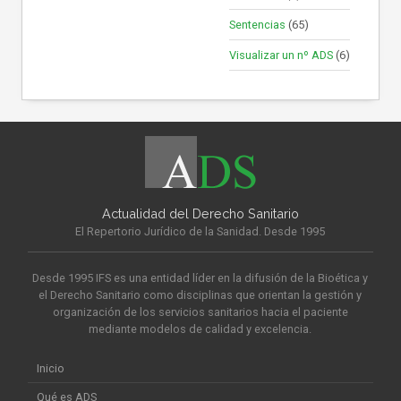
Sentencias
(65)
Visualizar un nº ADS
(6)
Actualidad del Derecho Sanitario
El Repertorio Jurídico de la Sanidad. Desde 1995
Desde 1995 IFS es una entidad líder en la difusión de la Bioética y
el Derecho Sanitario como disciplinas que orientan la gestión y
organización de los servicios sanitarios hacia el paciente
mediante modelos de calidad y excelencia.
Inicio
Qué es ADS