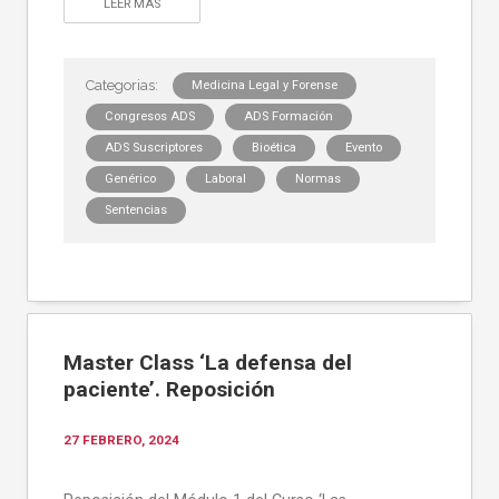
LEER MÁS
Medicina Legal y Forense
Congresos ADS
ADS Formación
ADS Suscriptores
Bioética
Evento
Genérico
Laboral
Normas
Sentencias
Master Class ‘La defensa del
paciente’. Reposición
27 FEBRERO, 2024