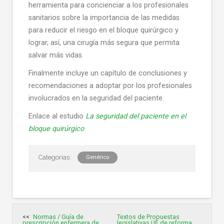
herramienta para concienciar a los profesionales
sanitarios sobre la importancia de las medidas
para reducir el riesgo en el bloque quirúrgico y
lograr, así, una cirugía más segura que permita
salvar más vidas.
Finalmente incluye un capítulo de conclusiones y
recomendaciones a adoptar por los profesionales
involucrados en la seguridad del paciente.
Enlace al estudio
La seguridad del paciente en el
bloque quirúrgico
Genérico
Navegación
Normas / Guía de
Textos de Propuestas
de
prescripción enfermera de
legislativas UE de reforma
entradas