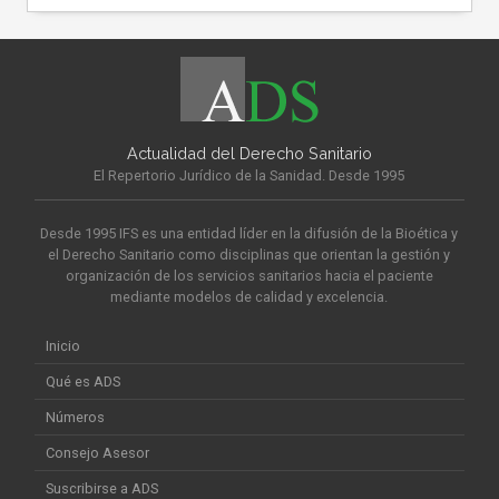
Actualidad del Derecho Sanitario
El Repertorio Jurídico de la Sanidad. Desde 1995
Desde 1995 IFS es una entidad líder en la difusión de la Bioética y
el Derecho Sanitario como disciplinas que orientan la gestión y
organización de los servicios sanitarios hacia el paciente
mediante modelos de calidad y excelencia.
Inicio
Qué es ADS
Números
Consejo Asesor
Suscribirse a ADS