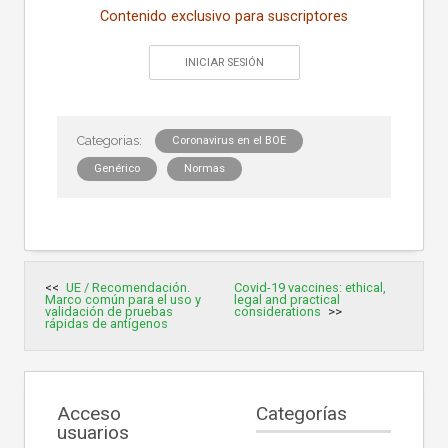
Contenido exclusivo para suscriptores
INICIAR SESIÓN
Coronavirus en el BOE
Genérico
Normas
Navegación
UE / Recomendación.
Covid-19 vaccines: ethical,
de
Marco común para el uso y
legal and practical
entradas
validación de pruebas
considerations
rápidas de antígenos
Acceso
Categorías
usuarios