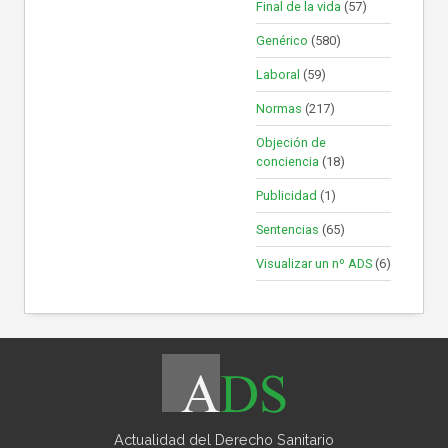
Final de la vida
(57)
Genérico
(580)
Laboral
(59)
Normas
(217)
Objeción de
conciencia
(18)
Publicidad
(1)
Sentencias
(65)
Visualizar un nº ADS
(6)
Actualidad del Derecho Sanitario