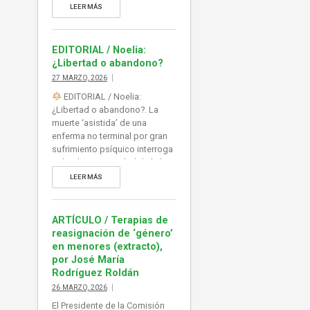
sobre la oportunidad de la ley
LEER MÁS
de eutanasia y su aplicación,
abierta, a vulnerables y
personas con capacidad de
EDITORIAL / Noelia:
decisión muy limitada por su
¿Libertad o abandono?
propia patología (psíquica,
27 MARZO, 2026
física). Mientras tanto, la
EDITORIAL / Noelia:
atención […]
¿Libertad o abandono?. La
muerte ‘asistida’ de una
enferma no terminal por gran
sufrimiento psíquico interroga
sobre la oportunidad de la ley
de eutanasia y su aplicación,
LEER MÁS
abierta, a vulnerables y
personas con capacidad de
decisión muy limitada por su
ARTÍCULO / Terapias de
propia patología (psíquica,
reasignación de ‘género’
física). Mientras tanto, la
en menores (extracto),
atención paliativa sigue sin
por José María
recursos, y sin visos de […]
Rodríguez Roldán
26 MARZO, 2026
El Presidente de la Comisión