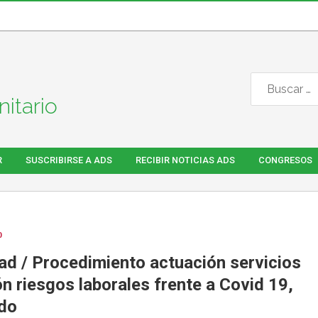
itario
R
SUSCRIBIRSE A ADS
RECIBIR NOTICIAS ADS
CONGRESOS
0
ad / Procedimiento actuación servicios
n riesgos laborales frente a Covid 19,
ado