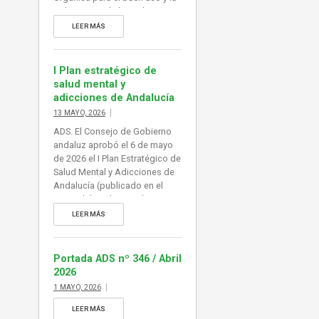
gobernanza de la inteligencia
artificial, norma que adaptaría
LEER MÁS
al ordenamiento jurídico
español el Reglamento
europeo de Inteligencia
I Plan estratégico de
Artificial (RIA), en vigor desde
salud mental y
agosto de 2024. De esta forma
adicciones de Andalucía
España se dotaría de […]
13 MAYO, 2026
ADS. El Consejo de Gobierno
andaluz aprobó el 6 de mayo
de 2026 el I Plan Estratégico de
Salud Mental y Adicciones de
Andalucía (publicado en el
BOJA del 13 de mayo).
Constituye el principal
LEER MÁS
instrumento para coordinar,
ejecutar y evaluar las
actuaciones de promoción,
Portada ADS nº 346 / Abril
prevención y atención integral
2026
de la población, abordando
1 MAYO, 2026
adicciones a sustancias y
comportamientos. Información
LEER MÁS