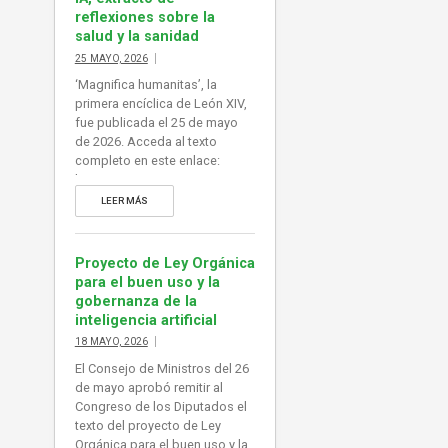
reflexiones sobre la
salud y la sanidad
25 MAYO, 2026
‘Magnifica humanitas’, la
primera encíclica de León XIV,
fue publicada el 25 de mayo
de 2026. Acceda al texto
completo en este enlace:
https://www.vatican.va/content
/leo-
LEER MÁS
xiv/es/encyclicals/documents/
20260515-magnifica-
humanitas.html
Proyecto de Ley Orgánica
para el buen uso y la
gobernanza de la
inteligencia artificial
18 MAYO, 2026
El Consejo de Ministros del 26
de mayo aprobó remitir al
Congreso de los Diputados el
texto del proyecto de Ley
Orgánica para el buen uso y la