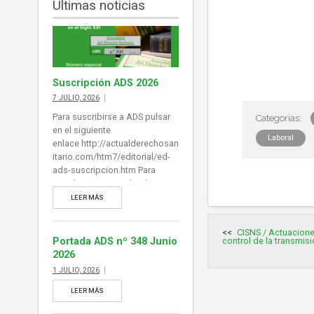
Últimas noticias
Suscripción ADS 2026
7 JULIO, 2026
Para suscribirse a ADS pulsar
en el siguiente
Laboral
enlace http://actualderechosan
itario.com/htm7/editorial/ed-
ads-suscripcion.htm Para
visualizar un ejemplar de ADS
(si desea desplegar índice de
LEER MÁS
contenidos al margen del E-
Book puede habilitarlo en
Navegación
CISNS / Actuacione
de
Explorer y en Chrome en la
control de la transmis
Portada ADS nº 348 Junio
entradas
barra de herramientas superior.
2026
También puede acceder a
1 JULIO, 2026
cada noticia desde la portada
pulsando en el titular): pulse en
LEER MÁS
este enlace para visualizar un