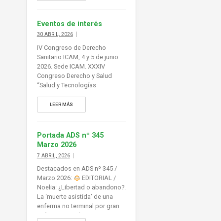
ampliada […]
Eventos de interés
30 ABRIL, 2026
IV Congreso de Derecho
Sanitario ICAM, 4 y 5 de junio
2026. Sede ICAM. XXXIV
Congreso Derecho y Salud
“Salud y Tecnologías
Emergentes”, 27-29.05.26,
Santander. Asociación Juristas
LEER MÁS
de la Salud. Foro de Derecho
Sanitario del Hospital
Universitario La Paz. ‘Actuación
Portada ADS nº 345
forense y hospitalaria.
Marzo 2026
Finalidades y procesos’.
7 ABRIL, 2026
Madrid, 28 de mayo de 2026.
Destacados en ADS nº 345 /
ICAM. Sección Derecho
Marzo 2026:
EDITORIAL /
Farmacéutico. ‘Productos
Noelia: ¿Libertad o abandono?.
Sanitarios: Regulación,
La ‘muerte asistida’ de una
Novedades […]
enferma no terminal por gran
sufrimiento psíquico interroga