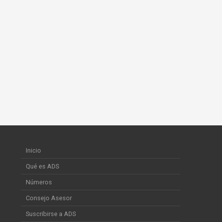
Inicio
Qué es ADS
Números
Consejo Asesor
Suscribirse a ADS