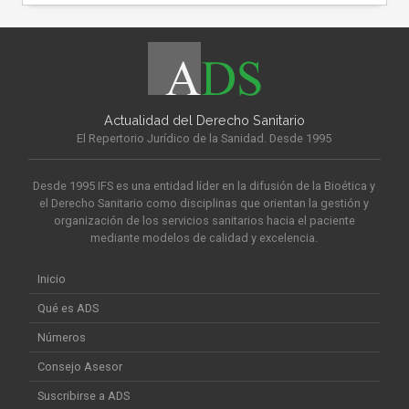
Actualidad del Derecho Sanitario
El Repertorio Jurídico de la Sanidad. Desde 1995
Desde 1995 IFS es una entidad líder en la difusión de la Bioética y
el Derecho Sanitario como disciplinas que orientan la gestión y
organización de los servicios sanitarios hacia el paciente
mediante modelos de calidad y excelencia.
Inicio
Qué es ADS
Números
Consejo Asesor
Suscribirse a ADS