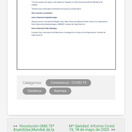
Coronavirus - COVID-19
Genérico
Normas
Navegación
Resolución OMS 73ª
Mº Sanidad. Informe Covid
de
Asamblea Mundial de la
19, 18 de mayo de 2020
entradas