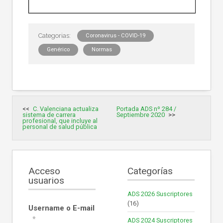
Coronavirus - COVID-19
Genérico
Normas
Navegación
C. Valenciana actualiza
Portada ADS nº 284 /
de
sistema de carrera
Septiembre 2020
entradas
profesional, que incluye al
personal de salud pública
Acceso
Categorías
usuarios
ADS 2026 Suscriptores
(16)
Username o E-mail
*
ADS 2024 Suscriptores