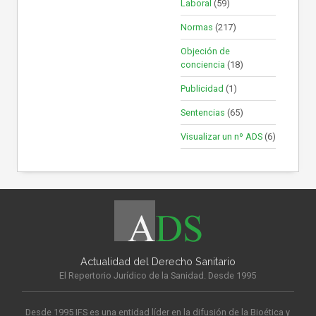
Laboral
(59)
Normas
(217)
Objeción de
conciencia
(18)
Publicidad
(1)
Sentencias
(65)
Visualizar un nº ADS
(6)
Actualidad del Derecho Sanitario
El Repertorio Jurídico de la Sanidad. Desde 1995
Desde 1995 IFS es una entidad líder en la difusión de la Bioética y