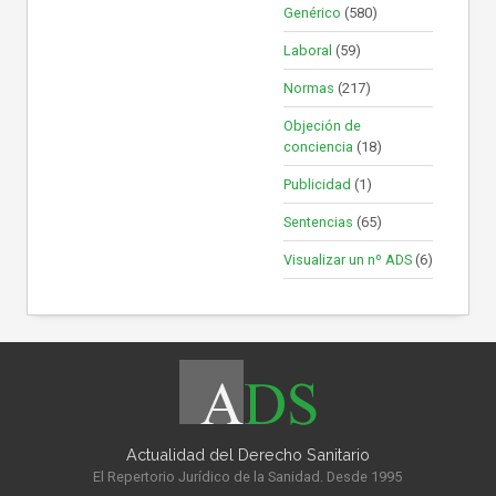
Genérico
(580)
Laboral
(59)
Normas
(217)
Objeción de
conciencia
(18)
Publicidad
(1)
Sentencias
(65)
Visualizar un nº ADS
(6)
Actualidad del Derecho Sanitario
El Repertorio Jurídico de la Sanidad. Desde 1995