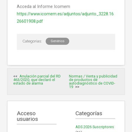
Acceda al Informe Icomem
https://www.icomem.es/adjuntos/adjunto_3228.16
26601908.pdf
Genérico
Navegación
Anulación parcial del RD
Normas / Venta y publicidad
de
463/2020, que declaró el
de productos de
entradas
estado de alarma
autodiagnóstico de COVID-
19
Acceso
Categorías
usuarios
ADS 2026 Suscriptores