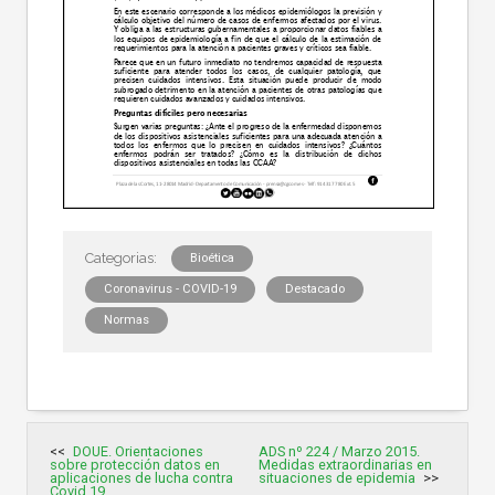
Bioética
Coronavirus - COVID-19
Destacado
Normas
Navegación
DOUE. Orientaciones
ADS nº 224 / Marzo 2015.
de
sobre protección datos en
Medidas extraordinarias en
entradas
aplicaciones de lucha contra
situaciones de epidemia
Covid 19