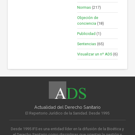
Normas
(217)
Objeción de
conciencia
(18)
Publicidad
(1)
Sentencias
(65)
Visualizar un nº ADS
(6)
Actualidad del Derecho Sanitario
El Repertorio Jurídico de la Sanidad. Desde 1995
Desde 1995 IFS es una entidad líder en la difusión de la Bioética y
el Derecho Sanitario como disciplinas que orientan la gestión y