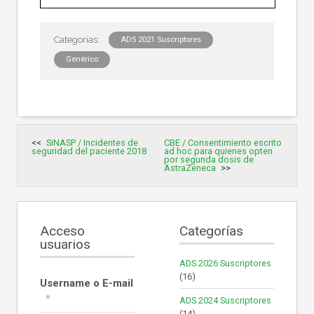
ADS 2021 Suscriptores
Genérico
Navegación
SiNASP / Incidentes de
CBE / Consentimiento escrito
de
seguridad del paciente 2018
ad hoc para quienes opten
entradas
por segunda dosis de
AstraZeneca
Acceso
Categorías
usuarios
ADS 2026 Suscriptores
(16)
Username o E-mail
*
ADS 2024 Suscriptores
(14)