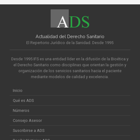
Actualidad del Derecho Sanitario
El Repertorio Jurídico de la Sanidad. Desde 1995
Desde 1995 IFS es una entidad líder en la difusión de la Bioética y
el Derecho Sanitario como disciplinas que orientan la gestión y
organización de los servicios sanitarios hacia el paciente
mediante modelos de calidad y excelencia.
Inicio
Qué es ADS
Números
Consejo Asesor
Suscribirse a ADS