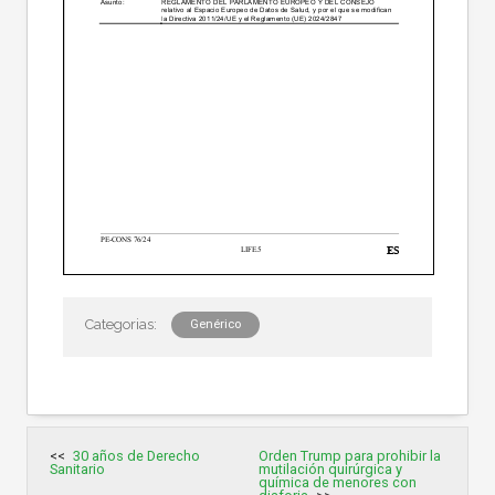
Genérico
Navegación
30 años de Derecho
Orden Trump para prohibir la
de
Sanitario
mutilación quirúrgica y
entradas
química de menores con