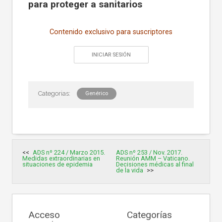
para proteger a sanitarios
Contenido exclusivo para suscriptores
INICIAR SESIÓN
Genérico
Navegación
ADS nº 224 / Marzo 2015.
ADS nº 253 / Nov. 2017.
de
Medidas extraordinarias en
Reunión AMM – Vaticano.
entradas
situaciones de epidemia
Decisiones médicas al final
de la vida
Acceso
Categorías