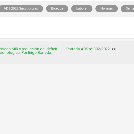
ADS 2022 Suscriptores
Bioética
Laboral
Normas
Sent
dicos MIR y reducción del déficit
Portada ADS nº 302/2022
cronológica. Por Iñigo Barreda,