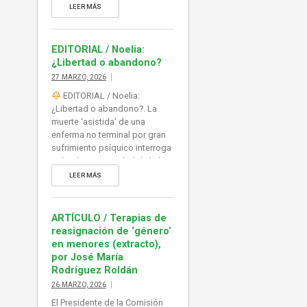
sobre la oportunidad de la ley
LEER MÁS
de eutanasia y su aplicación,
abierta, a vulnerables y
personas con capacidad de
EDITORIAL / Noelia:
decisión muy limitada por su
¿Libertad o abandono?
propia patología (psíquica,
27 MARZO, 2026
física). Mientras tanto, la
EDITORIAL / Noelia:
atención […]
¿Libertad o abandono?. La
muerte ‘asistida’ de una
enferma no terminal por gran
sufrimiento psíquico interroga
sobre la oportunidad de la ley
de eutanasia y su aplicación,
LEER MÁS
abierta, a vulnerables y
personas con capacidad de
decisión muy limitada por su
ARTÍCULO / Terapias de
propia patología (psíquica,
reasignación de ‘género’
física). Mientras tanto, la
en menores (extracto),
atención paliativa sigue sin
por José María
recursos, y sin visos de […]
Rodríguez Roldán
26 MARZO, 2026
El Presidente de la Comisión