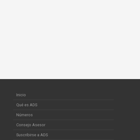
Inicio
Qué es ADS
Números
Consejo Asesor
Suscribirse a ADS