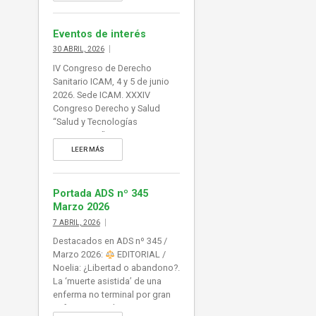
ampliada […]
Eventos de interés
30 ABRIL, 2026
IV Congreso de Derecho
Sanitario ICAM, 4 y 5 de junio
2026. Sede ICAM. XXXIV
Congreso Derecho y Salud
“Salud y Tecnologías
Emergentes”, 27-29.05.26,
Santander. Asociación Juristas
LEER MÁS
de la Salud. Foro de Derecho
Sanitario del Hospital
Universitario La Paz. ‘Actuación
Portada ADS nº 345
forense y hospitalaria.
Marzo 2026
Finalidades y procesos’.
7 ABRIL, 2026
Madrid, 28 de mayo de 2026.
Destacados en ADS nº 345 /
ICAM. Sección Derecho
Marzo 2026:
EDITORIAL /
Farmacéutico. ‘Productos
Noelia: ¿Libertad o abandono?.
Sanitarios: Regulación,
La ‘muerte asistida’ de una
Novedades […]
enferma no terminal por gran
sufrimiento psíquico interroga