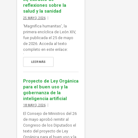
reflexiones sobre la
salud y la sanidad
25 MAYO, 2026
‘Magnifica humanitas’, la
primera encíclica de León XIV,
fue publicada el 25 de mayo
de 2026. Acceda al texto
completo en este enlace:
https://www.vatican.va/content
/leo-
LEER MÁS
xiv/es/encyclicals/documents/
20260515-magnifica-
humanitas.html
Proyecto de Ley Orgánica
para el buen uso y la
gobernanza de la
inteligencia artificial
18 MAYO, 2026
El Consejo de Ministros del 26
de mayo aprobó remitir al
Congreso de los Diputados el
texto del proyecto de Ley
Orgánica para el buen uso y la