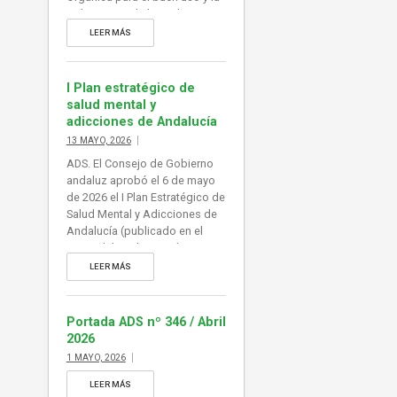
gobernanza de la inteligencia
artificial, norma que adaptaría
LEER MÁS
al ordenamiento jurídico
español el Reglamento
europeo de Inteligencia
I Plan estratégico de
Artificial (RIA), en vigor desde
salud mental y
agosto de 2024. De esta forma
adicciones de Andalucía
España se dotaría de […]
13 MAYO, 2026
ADS. El Consejo de Gobierno
andaluz aprobó el 6 de mayo
de 2026 el I Plan Estratégico de
Salud Mental y Adicciones de
Andalucía (publicado en el
BOJA del 13 de mayo).
Constituye el principal
LEER MÁS
instrumento para coordinar,
ejecutar y evaluar las
actuaciones de promoción,
Portada ADS nº 346 / Abril
prevención y atención integral
2026
de la población, abordando
1 MAYO, 2026
adicciones a sustancias y
comportamientos. Información
LEER MÁS