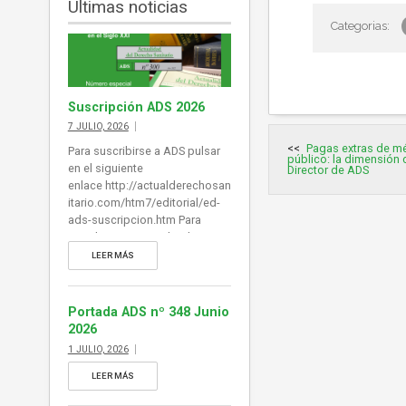
Últimas noticias
Suscripción ADS 2026
7 JULIO, 2026
Navegación
Pagas extras de mé
de
Para suscribirse a ADS pulsar
público: la dimensión 
entradas
en el siguiente
Director de ADS
enlace http://actualderechosan
itario.com/htm7/editorial/ed-
ads-suscripcion.htm Para
visualizar un ejemplar de ADS
(si desea desplegar índice de
LEER MÁS
contenidos al margen del E-
Book puede habilitarlo en
Explorer y en Chrome en la
Portada ADS nº 348 Junio
barra de herramientas superior.
2026
También puede acceder a
1 JULIO, 2026
cada noticia desde la portada
pulsando en el titular): pulse en
LEER MÁS
este enlace para visualizar un