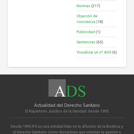
Normas
(217)
Objeción de
conciencia
(18)
Publicidad
(1)
Sentencias
(65)
Visualizar un nº ADS
(6)
Actualidad del Derecho Sanitario
El Repertorio Jurídico de la Sanidad. Desde 1995
Desde 1995 IFS es una entidad líder en la difusión de la Bioética y
el Derecho Sanitario como disciplinas que orientan la gestión y