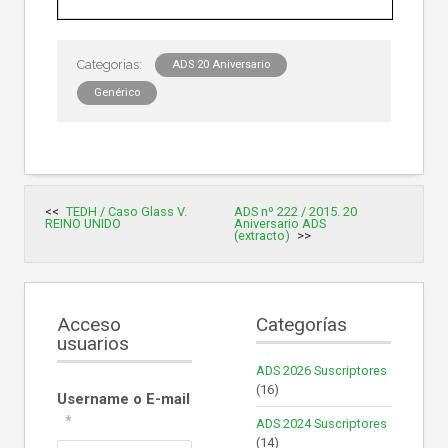
ADS 20 Aniversario
Genérico
Navegación
TEDH / Caso Glass V.
ADS nº 222 / 2015. 20
de
REINO UNIDO
Aniversario ADS
entradas
(extracto)
Acceso
Categorías
usuarios
ADS 2026 Suscriptores
(16)
Username o E-mail
*
ADS 2024 Suscriptores
(14)